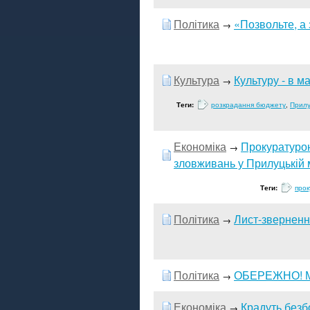
Політика
«Позвольте, а 
→
Культура
Культуру - в м
→
Теги:
розкрадання бюджету
,
Прилу
Економіка
Прокуратуро
→
зловживань у Прилуцькій м
Теги:
прок
Політика
Лист-зверненн
→
Політика
ОБЕРЕЖНО! М
→
Економіка
Крадуть безб
→