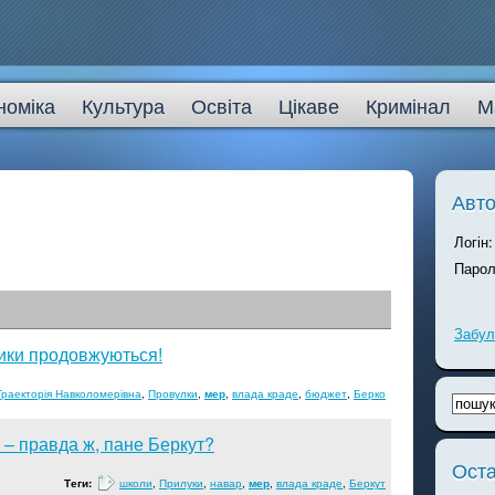
номіка
Культура
Освіта
Цікаве
Кримінал
М
Авто
Логін:
Парол
Забул
ики продовжуються!
Траекторія Навколомерівна
,
Провулки
,
мер
,
влада краде
,
бюджет
,
Берко
 – правда ж, пане Беркут?
Оста
Теги:
школи
,
Прилуки
,
навар
,
мер
,
влада краде
,
Беркут