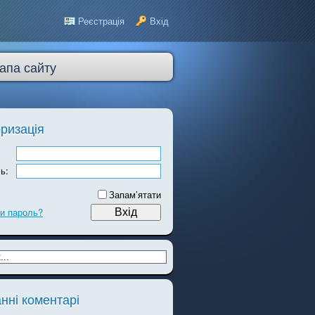
Реєстрація
Вхід
апа сайту
ризація
ь:
Запам’ятати
и пароль?
нні коментарі