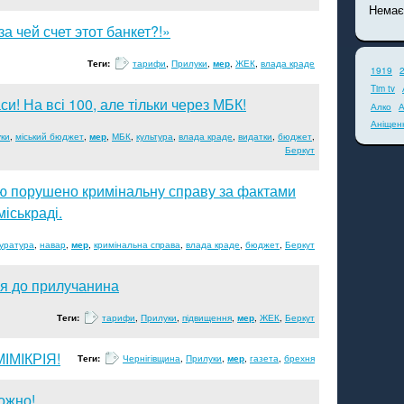
Немає
за чей счет этот банкет?!»
Теги:
тарифи
,
Прилуки
,
мер
,
ЖЕК
,
влада краде
1919
Tim tv
аси! На всі 100, але тільки через МБК!
Алко
А
Аніщен
ки
,
міський бюджет
,
мер
,
МБК
,
культура
,
влада краде
,
видатки
,
бюджет
,
Беркут
ю порушено кримінальну справу за фактами
іськраді.
уратура
,
навар
,
мер
,
кримінальна справа
,
влада краде
,
бюджет
,
Беркут
я до прилучанина
Теги:
тарифи
,
Прилуки
,
підвищення
,
мер
,
ЖЕК
,
Беркут
ІМIКРІЯ!
Теги:
Чернігівщина
,
Прилуки
,
мер
,
газета
,
брехня
ожно!