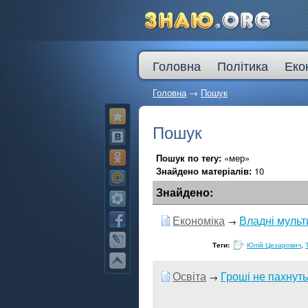
Головна
Політика
Еко
Головна
→
Пошук
Пошук
Пошук по тегу:
«мер»
Знайдено матеріалів:
10
Знайдено:
Економіка
Владні мульт
→
Теги:
Юлій Цезарович
,
Освіта
Гроші не пахнуть
→