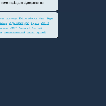
 коментарів для відображення.
2025
205 округ
Ekbxyjt jcdtotybt
Nasa
Skype
Адмінресурс
Акція
Авіація
Адреси
мерика
АМКУ
Анатолий
Анатолій
ко
Антимонопольний
Аптека
Артемій