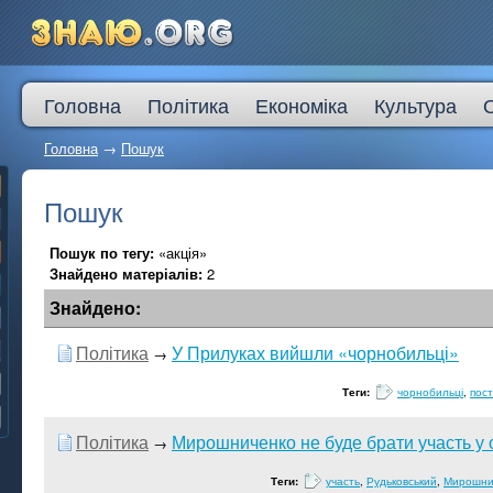
Головна
Політика
Економіка
Культура
Головна
→
Пошук
Пошук
Пошук по тегу:
«акція»
Знайдено матеріалів:
2
Знайдено:
Політика
У Прилуках вийшли «чорнобильці»
→
Теги:
чорнобильці
,
пос
Політика
Мирошниченко не буде брати участь у 
→
Теги:
участь
,
Рудьковський
,
Мирошни