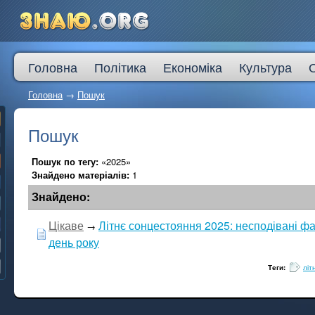
Головна
Політика
Економіка
Культура
Головна
→
Пошук
Пошук
Пошук по тегу:
«2025»
Знайдено матеріалів:
1
Знайдено:
Цікаве
Літнє сонцестояння 2025: несподівані ф
→
день року
Теги:
літ