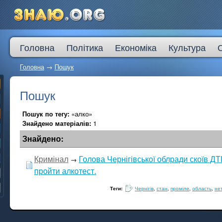
Головна
Політика
Економіка
Культура
Головна
→
Пошук
Пошук
Пошук по тегу:
«алко»
Знайдено матеріалів:
1
Знайдено:
Кримінал
Голова Чернігівської облради скоїв ДТ
→
пройти алкотест.
Теги:
Чернігів
,
стан
,
проміле
,
область
,
не