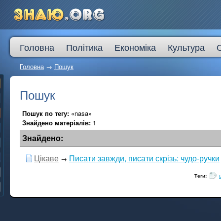
Головна
Політика
Економіка
Культура
Головна
→
Пошук
Пошук
Пошук по тегу:
«nasa»
Знайдено матеріалів:
1
Знайдено:
Цікаве
Писати завжди, писати скрізь: чудо-ручки
→
Теги: