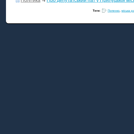
→
Теги:
Попенко
,
міська р