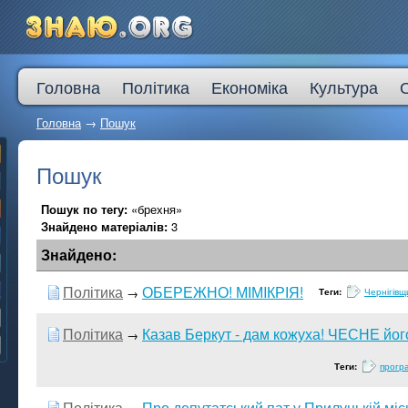
Головна
Політика
Економіка
Культура
Головна
→
Пошук
Пошук
Пошук по тегу:
«брехня»
Знайдено матеріалів:
3
Знайдено:
Політика
ОБЕРЕЖНО! МІМIКРІЯ!
→
Теги:
Чернігівщ
Політика
Казав Беркут - дам кожуха! ЧЕСНЕ йог
→
Теги:
прогр
Політика
Про депутатський пат у Прилуцькій місь