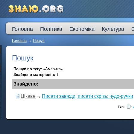
Головна
Політика
Економіка
Культура
Головна
→
Пошук
Пошук
Пошук по тегу:
«Америка»
Знайдено матеріалів:
1
Знайдено:
Цікаве
Писати завжди, писати скрізь: чудо-ручки
→
Теги: