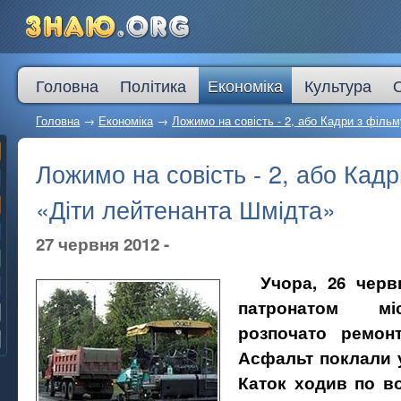
Головна
Політика
Економіка
Культура
Головна
→
Економіка
→
Ложимо на совість - 2, або Кадри з філь
Ложимо на совість - 2, або Кад
«Діти лейтенанта Шмідта»
27 червня 2012 -
Учора, 26 черв
патронатом мі
розпочато ремон
Асфальт поклали у
Каток ходив по во