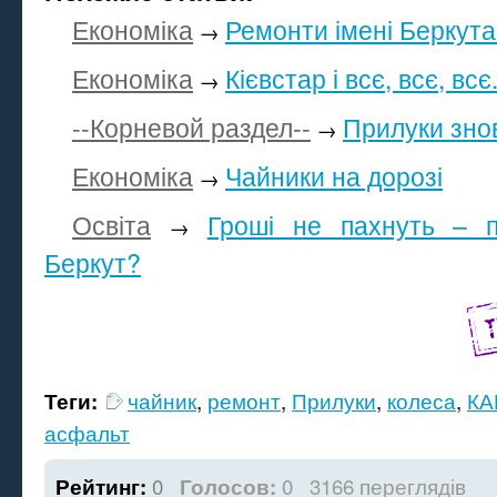
Економіка
Ремонти імені Беркута
→
Економіка
Кієвстар і всє, всє, всє.
→
--Корневой раздел--
Прилуки знов
→
Економіка
Чайники на дорозі
→
Освіта
Гроші не пахнуть – 
→
Беркут?
чайник
,
ремонт
,
Прилуки
,
колеса
,
КА
Теги:
асфальт
0
0
3166 переглядів
Рейтинг:
Голосов: