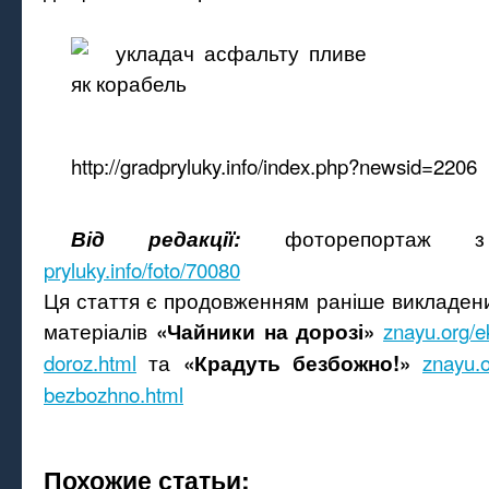
http://gradpryluky.info/index.php?newsid=2206
фоторепортаж з
Від редакції:
pryluky.info/foto/70080
Ця стаття є продовженням раніше викладен
матеріалів
znayu.org/e
«Чайники на дорозі»
doroz.html
та
znayu.o
«Крадуть безбожно!»
bezbozhno.html
Похожие статьи: