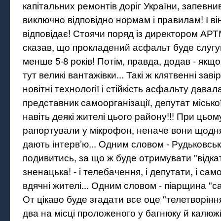
капітальних ремонтів доріг України, запевни
виключно відповідно нормам і правилам! І ві
відповідає! Стоячи поряд із директором АР
сказав, що прокладений асфальт буде слугув
менше 5-8 років! Потім, правда, додав - якщ
тут великі вантажівки... Такі ж клятвенні зав
новітні технології і стійкість асфальту давал
представник самоорганізації, депутат міської 
навіть деякі жителі цього району!!! При цьом
рапортували у мікрофон, неначе вони щодня
дають інтерв’ю... Одним словом - Рудьковсь
подивитись, за що ж буде отримувати "відкати
зненацька! - і телебачення, і депутати, і само
вдячні жителі... Одним словом - піарщина "с
От цікаво буде згадати все оце "телетворіння
два на місці проложеного у багнюку й калюж