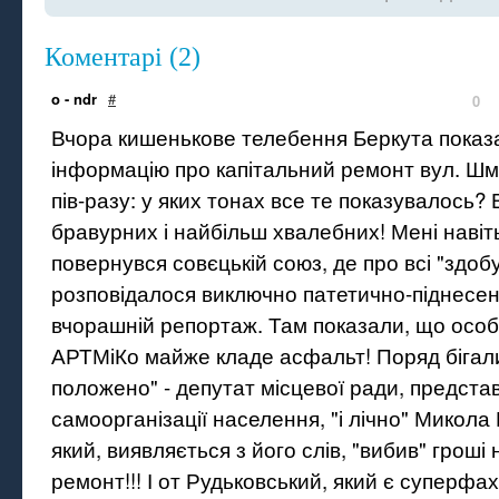
Коментарі (2)
o - ndr
#
0
Вчора кишенькове телебення Беркута показ
інформацію про капітальний ремонт вул. Шмі
пів-разу: у яких тонах все те показувалось? 
бравурних і найбільш хвалебних! Мені навіт
повернувся совєцькій союз, де про всі "здоб
розповідалося виключно патетично-піднесено
вчорашній репортаж. Там показали, що осо
АРТМіКо майже кладе асфальт! Поряд бігали 
положено" - депутат місцевої ради, предста
самоорганізації населення, "і лічно" Микола
який, виявляється з його слів, "вибив" гроші
ремонт!!! І от Рудьковський, який є суперфах