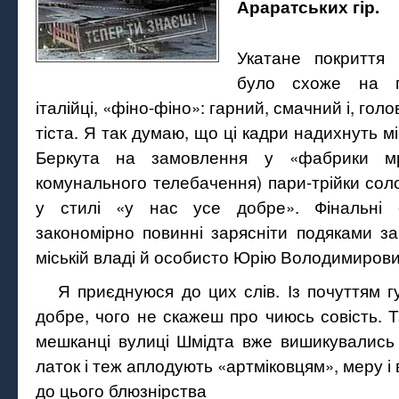
Араратських гір.
Укатане покриття
було схоже на п
італійці, «фіно-фіно»: гарний, смачний і, гол
тіста. Я так думаю, що ці кадри надихнуть м
Беркута на замовлення у «фабрики мр
комунального телебачення) пари-трійки сол
у стилі «у нас усе добре». Фінальні 
закономірно повинні зарясніти подяками з
міській владі й особисто Юрію Володимирови
Я приєднуюся до цих слів. Із почуттям 
добре, чого не скажеш про чиюсь совість. Т
мешканці вулиці Шмідта вже вишикувались 
латок і теж аплодують «артміковцям», меру і 
до цього блюзнірства