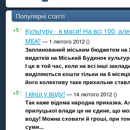
Популярні статті
+5
↑
Культуру - в маси! На всі 100, але
МБК!
—
1 лютого 2012
(
)
Запланований міським бюджетом на 2
видатків на Міський Будинок культур
І це в той час, коли на всі інші закла
виділяються кошти тільки на 6 місяці
його колективу таке прихильне став
+5
↑
І кінці у воду!
—
14 лютого 2012
(
)
Так каже відома народна приказка. А
прилуцької влади це не єдине, що мо
воду!
Можна сховати й гроші, при том
суми...