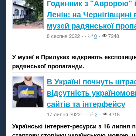
Годинник з "Авророю" 
Ленін: на Чернігівщині
музей радянської проп
8 серпня 2022 -
-
0
-
7248
У музеї в Прилуках відкриють експозиці
радянської пропаганди.
В Україні почнуть штра
відсутність україномовн
сайтів та інтерфейсу
17 липня 2022 -
-
2
-
4218
Українські інтернет-ресурси з 16 липня 
стартову сторінку українською мовою, ц