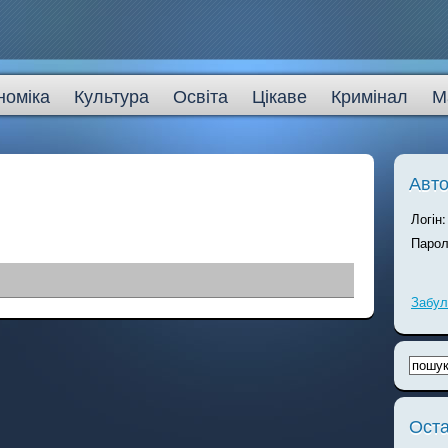
номіка
Культура
Освіта
Цікаве
Кримінал
М
Авто
Логін:
Парол
Забул
Оста