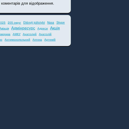
 коментарів для відображення.
2025
205 округ
Ekbxyjt jcdtotybt
Nasa
Skype
Адмінресурс
Акція
Авіація
Адреси
мерика
АМКУ
Анатолий
Анатолій
ко
Антимонопольний
Аптека
Артемій