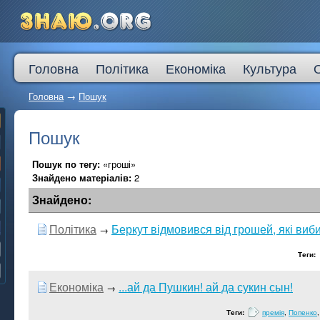
Головна
Політика
Економіка
Культура
Головна
→
Пошук
Пошук
Пошук по тегу:
«гроші»
Знайдено матеріалів:
2
Знайдено:
Політика
Беркут відмовився від грошей, які ви
→
Теги:
Економіка
...ай да Пушкин! ай да сукин сын!
→
Теги:
премія
,
Попенко