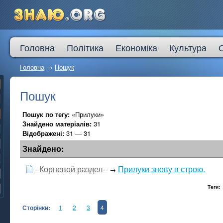
Головна
Політика
Економіка
Культура
Головна
→
Пошук
Пошук
Пошук по тегу:
«Прилуки»
Знайдено матеріалів:
31
Відображені:
31 — 31
Знайдено:
--Корневой раздел--
Прилуки знову в строю.
→
Теги:
Сторінки:
1
2
3
4