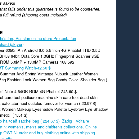
s asked!
 that falls under this guarantee is found to be counterfeit,
 a full refund (shipping costs included).
RE
ristian, Russian online store Presentation
hard (aktyor)
er 6050mAh Android 6.0 5.5 inch 4G Phablet FHD 2.5D
6753 64bit Octa Core 1.3GHz Fingerprint Scanner 3GB
ROM 5.0MP + 13.0MP Cameras 168.59$
BT Swimming Watch-42.50 $
l Summer And Spring Vintange Nubuck Leather Women
Bag Fashion Lock Women Bag Candy Color Shoulder Bag (
mi Note 4 64GB ROM 4G Phablet-243.60 $
ot care tool pedicure machine skin care feet dead skin
 exfoliator heel cuticles remover for woman ( 20.97 $)
et Women Makeup Eyeshadow Palette Eyebrow Eye Shadow
etic ( 1.51 $)
o hair-calf satchel bag ( 224.67 $) Zadig Voltaire
tin: women's, men's and children's collections. Online
p O'STIN: order and buy clothing online with shipping.
ial site.