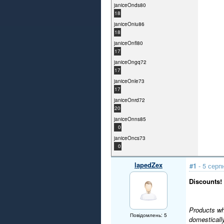
janiceOnds80
18
janiceOniu86
18
janiceOnfl80
17
janiceOngq72
17
janiceOnle73
17
janiceOnrd72
20
janiceOnns85
0
janiceOncs73
0
lapedZex
#1
- 5 серп
Discounts!
Products whi
Повідомлень: 5
domestically