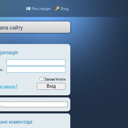
Реєстрація
Вхід
апа сайту
ризація
ь:
Запам’ятати
и пароль?
нні коментарі