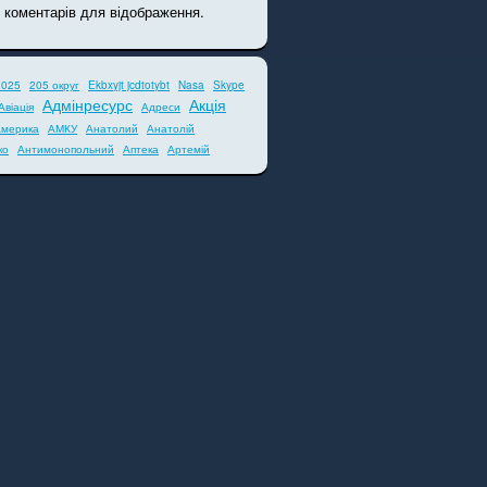
 коментарів для відображення.
2025
205 округ
Ekbxyjt jcdtotybt
Nasa
Skype
Адмінресурс
Акція
Авіація
Адреси
мерика
АМКУ
Анатолий
Анатолій
ко
Антимонопольний
Аптека
Артемій