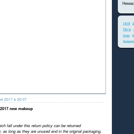
Немає
1919
Tim tv
Алко
А
Аніщен
ня 2017 в 20:07
 2017 new makeup
ch fall under this return policy can be returned
, as long as they are unused and in the original packaging.