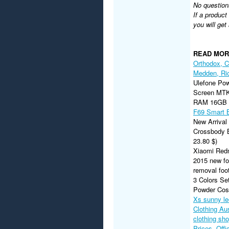
No question
If a product
you will get
READ MO
Orthodox, Ch
Medden, Ric
Ulefone Pow
Screen MTK
RAM 16GB 
F69 Smart 
New Arriva
Crossbody 
23.80 $)
Xiaomi Red
2015 new fo
removal foot
3 Colors S
Powder Cosm
Xs sunny le
Clothing Aus
clothing sho
Prices. Offic