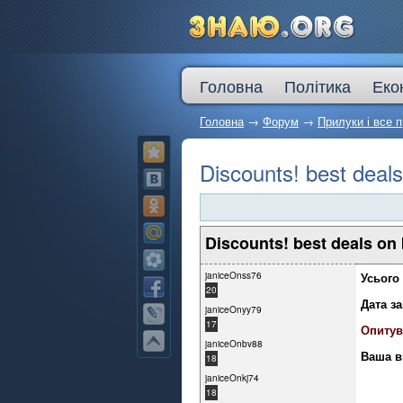
Головна
Політика
Еко
Головна
→
Форум
→
Прилуки і все п
Discounts! best deal
Discounts! best deals on
janiceOnss76
Усього 
20
Дата з
janiceOnyy79
17
Опитув
janiceOnbv88
Ваша в
18
janiceOnkj74
18