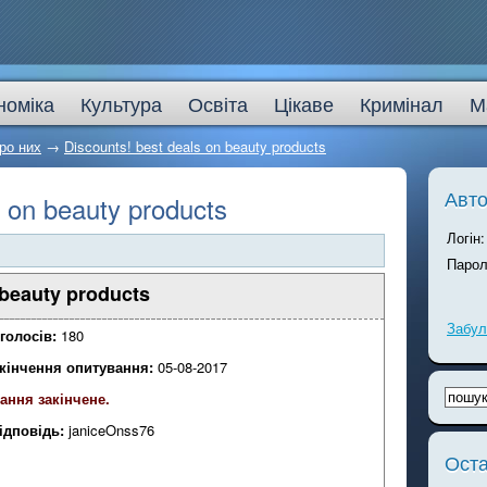
номіка
Культура
Освіта
Цікаве
Кримінал
М
ро них
→
Discounts! best deals on beauty products
Авто
s on beauty products
Логін:
Парол
 beauty products
Забул
голосів:
180
акінчення опитування:
05-08-2017
ання закінчене.
ідповідь:
janiceOnss76
Оста