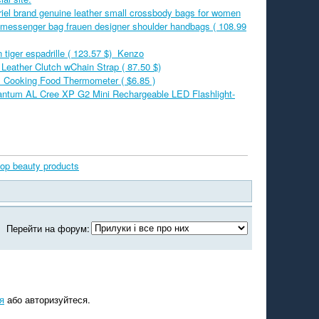
iel brand genuine leather small crossbody bags for women
s messenger bag frauen designer shoulder handbags ( 108.99
 tiger espadrille ( 123.57 $) Kenzo
 Leather Clutch wChain Strap ( 87.50 $)
l Cooking Food Thermometer ( $6.85 )
ntum AL Cree XP G2 Mini Rechargeable LED Flashlight-
top beauty products
Перейти на форум:
я
або авторизуйтеся.