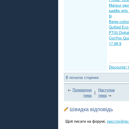
Mansur gavr
saddle girl
$)
Beige cotton
Quilted Eco
PT03 Digita
CooYoo Qua
17.98 $
Discounts! 
В початок сторінки
←
Попередня
Наступна
|
тема
тема
→
Швидка відповідь
Щоб писати на форумі,
реєструйтес