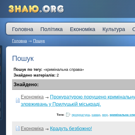
Головна
Політика
Економіка
Культура
Головна
→
Пошук
Пошук
Пошук по тегу:
«кримінальна справа»
Знайдено матеріалів:
2
Знайдено:
Економіка
Прокуратурою порушено кримінальну
→
зловживань у Прилуцькій міськраді.
Теги:
прокуратура
,
навар
,
мер
,
кримінальна сп
Економіка
Крадуть безбожно!
→