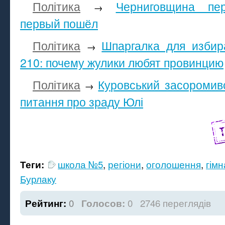
Політика
Черниговщина пе
→
первый пошёл
Політика
Шпаргалка для избир
→
210: почему жулики любят провинцию
Політика
Куровський засоромивс
→
питання про зраду Юлі
школа №5
,
регіони
,
оголошення
,
гім
Теги:
Бурлаку
0
0
2746 переглядів
Рейтинг:
Голосов: