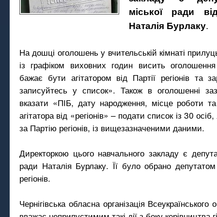
міської ради від
.
Наталія Бурлаку
На дошці оголошень у вчительській кімнаті прилуць
із графіком виховних годин висить оголошення 
бажає бути агітатором від Партії регіонів та з
записуйтесь у список». Також в оголошенні заз
вказати «ПІБ, дату народження, місце роботи т
агітатора від «регіонів» – подати список із 30 осіб,
за Партію регіонів, із вищезазначеними даними.
Директоркою цього навчального закладу є депута
ради Наталія Бурлаку. Її було обрано депутатом 
регіонів.
Чернігівська обласна організація Всеукраїнського
вважає неприпустимим такі дії з боку керівництва гі