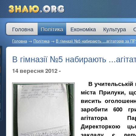
Головна
Політика
Економіка
Культура
Головна
→
Політика
→
В гімназії №5 набирають ...агітаторів за ПР
В гімназії №5 набирають ...агіта
14 вересня 2012 -
В учительській к
міста Прилуки, що
висить оголошенн
заробити 600 гр
агітатора Пар
Директоркою ць
закладу є депу