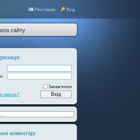
Реєстрація
Вхід
апа сайту
ризація
ь:
Запам’ятати
и пароль?
нні коментарі