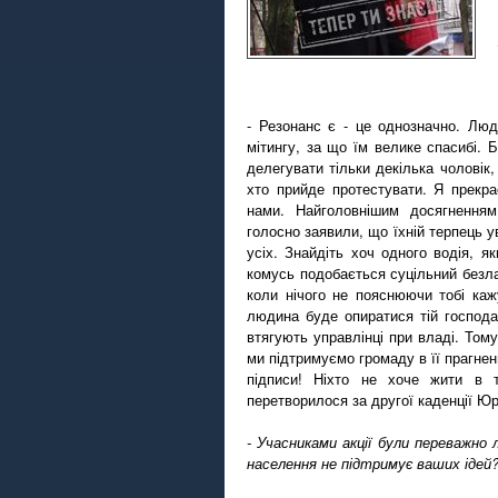
- Резонанс є - це однозначно. Лю
мітингу, за що їм велике спасибі. 
делегувати тільки декілька чоловік,
хто прийде протестувати. Я прекр
нами. Найголовнішим досягненням
голосно заявили, що їхній терпець у
усіх. Знайдіть хоч одного водія, 
комусь подобається суцільний безла
коли нічого не пояснюючи тобі каж
людина буде опиратися тій господар
втягують управлінці при владі. Тому
ми підтримуємо громаду в її прагнення
підписи! Ніхто не хоче жити в т
перетворилося за другої каденції Юр
- Учасниками акції були переважно
населення не підтримує ваших ідей