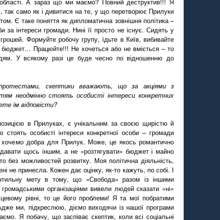
 області. А зараз що ми маємо? Повний деструктив!!! Я
, так само як і дивитися на те, у що перетворює Прилуки
утом. Є таке поняття як дипломатична зовнішня політика –
 за інтереси громади. Нині її просто не існує. Сидять у
 грошей. Формуйте робочу групу, їдьте в Київ, вибивайте
 бюджет… Працюйте!!! Не хочеться або не вміється – то
юдям. У всякому разі це буде чесно по відношенню до
 протестами, скептики вважають, що за акціями з
унтям неодмінно стоять особисті інтереси конкретних
ете їм відповісти?
позицією в Прилуках, є унікальним за своєю щирістю й
єю стоять особисті інтереси конкретної особи – громади
и хочемо добра для Прилук. Може, це якось романтично
 давати щось іншим, а не «розтягувати» бюджет і майно
то без можливостей розвитку. Моя політична діяльність,
ні не принесла. Кожен дає оцінку, як-то кажуть, по собі. І
нтильну мету в тому, що «Свобода» разом із іншими
, громадськими організаціями вивели людей сказати «ні»
сцевому рівні, то це його проблеми! Я та мої побратими
Адже ми, підкреслюю, діємо виходячи із нашої програми
каємо. Я побачу, що заспіває скептик, коли всі соціальні