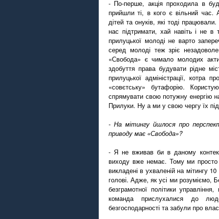
- По-перше, акція проходила в буд
прийшли ті, в кого є вільний час.
дітей та онуків, які тоді працювали
нас підтримати, хай навіть і не в т
прилуцької молоді не варто запер
серед молоді теж зріє незадовол
«Свобода» є чимало молодих активі
здобуття права будувати рідне міс
прилуцької адміністрації, котра п
«совєтську» бутафорію. Користу
спрямувати свою потужну енергію н
Прилуки. Ну а ми у свою чергу їх пі
- На мітингу йшлося про перспек
приводу має «Свобода»?
- Я не вживав би в даному контекс
виходу вже немає. Тому ми просто 
викладені в ухваленій на мітингу 10
голові. Адже, як усі ми розуміємо, 
безграмотної політики управління,
команда прислухалися до люде
безгосподарності та забули про влас