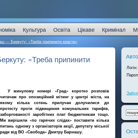
номіка
Культура
Освіта
Цікаве
Кримінал
М
ш — Беркуту: «Треба припинити красти»
Авто
еркуту: «Треба припинити
Логін:
Парол
У минулому номері «Град» коротко розповів
Забул
читачам про опозиційний мітинг у центрі міста, на
якому кілька сотень прилучан долучилися до
протесту проти підвищення комунальних тарифів,
заборгованості заробітних плат бюджетникам тощо.
Ми вирішили «по гарячих слідах» поставити кілька
питань одному з організаторів акції, депутату міської
Оста
ради від ВО «Свобода» Дмитру Барнашу.