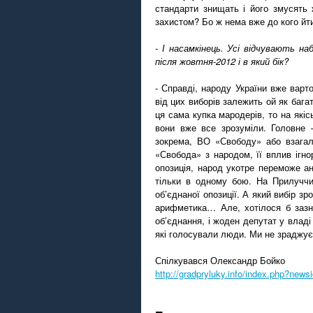
стандарти знищать і його змусять 
захистом? Бо ж нема вже до кого йт
- І насамкінець. Усі відчувають н
після жовтня-2012 і в який бік?
- Справді, народу України вже варто
від цих виборів залежить ой як бага
ця сама купка мародерів, то на які
вони вже все зрозуміли. Головне –
зокрема, ВО «Свободу» або взагал
«Свобода» з народом, її вплив ігно
опозиція, народ укотре переможе ан
тільки в одному бою. На Прилуччи
об’єднаної опозиції. А який вибір зр
арифметика… Але, хотілося б зазн
об’єднання, і жоден депутат у владі
які голосували люди. Ми не зраджуєм
Спілкувався Олександр Бойко
http://gradpryluky.info/index.php?new