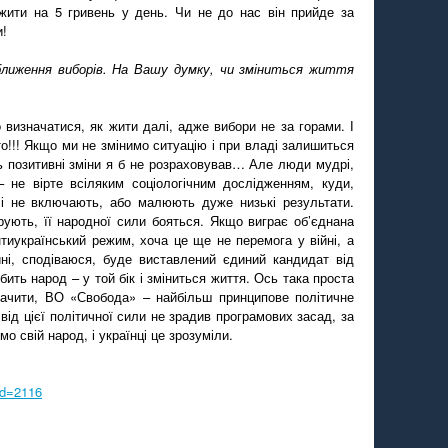
жити на 5 гривень у день. Чи не до нас він прийде за
и!
аближення виборів. На Вашу думку, чи зміниться життя
 визначатися, як жити далі, адже вибори не за горами. І
то!!! Якщо ми не змінимо ситуацію і при владі залишиться
сь позитивні зміни я б не розраховував… Але люди мудрі,
 не вірте всіляким соціологічним дослідженням, куди,
і не включають, або малюють дуже низькі результати.
рують, її народної сили бояться. Якщо виграє об’єднана
тиукраїнський режим, хоча це ще не перемога у війні, а
ні, сподіваюся, буде виставлений єдиний кандидат від
обить народ – у той бік і зміниться життя. Ось така проста
ачити, ВО «Свобода» – найбільш принципове політичне
 від цієї політичної сили не зрадив програмових засад, за
о свій народ, і українці це зрозуміли.
sid=2116