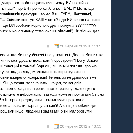
е Дмитре, хотів би поцікавитись, чому ВИ постійно
ь наші" - це ВИ про кого,і Хто це - ВАШІ? Це ті, що
працівників культури...тобто Ваш ГУРУ, Шептицькі,
о?... Скільки коштує ВАШЕ авто? і де ВИ взяли на нього
 І що ВИ зробили корисного для прилучан??????????
знес у кабельному телебаченні відомий).Чи тільки для
26 червня 2012 в 11:05
0
ли, що Ви не у бізнесі і не у політиці. Далі із Ваших же
скінчилося десь із початком "пєрєстройкі"! Бо у Ваших
чні совєцькі штампи! Барнаш, як на мій погляд, зробив
илуках надав людям можливість користуватися
сновне джерело інформації! Телевізор не дивлюсь вже
і! Якщо хазяїн телеканалу - кацап, то кацапів і
славляє кацапів і трошкі партію регіону, даунєцкого
мі отримуєте інформацію, завжди можете прочитати (звісно
! Бо Інтернет редагувати "темниками" практично
можна сказати Барнашу спасибі! А от що зробили для
грошами іншої людини і задавати різні малорозумні
26 червня 2012 в 13:55
0