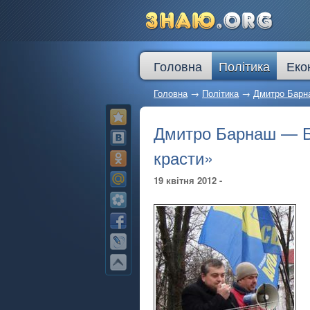
Головна
Політика
Еко
Головна
→
Політика
→
Дмитро Барна
Дмитро Барнаш — Б
красти»
19 квітня 2012 -