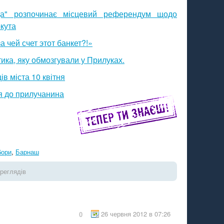
а" розпочинає місцевий референдум щодо
кута
а чей счет этот банкет?!»
ика, яку обмозгували у Прилуках.
в міста 10 квітня
я до прилучанина
бори
,
Барнаш
реглядів
26 червня 2012 в 07:26
0