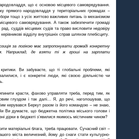
ародовладдя, що є основою місцевого самоврядування.
ку прямого народовладдя у територіальних громадах –
збори тощо з усіх життєво важливих питань із механізмом
місцевого самоврядування. А також забезпечити громаді
 рад, суддів місцевих судів та право висловити недовіру
 керівникові відділу внутрішніх справ шляхом плебісциту.
позиція за логікою має запропонувати громаді конкретну
ем. Наприклад, де взяти ті ж гроші на зарплати
критики. Ви забуваєте, що ті глобальні проблеми, які
алилися, і є конкретні люди, які своєю діяльністю чи
ь.
ипинити красти, фахово управляти треба, перед тим, як
овим глуздом і так далі… Я, до речі, наголошував, що
им керувався Беркут разом із його командою – не знаю,
Чи Ви думаєте, що бюджетна політика міського голови і
езні дірки в бюджеті з’явилися якимось містичним чином?
ити матеріальні блага, треба працювати. Сучасний світ –
ашого міста величезний, йому до снаги стати культурно-