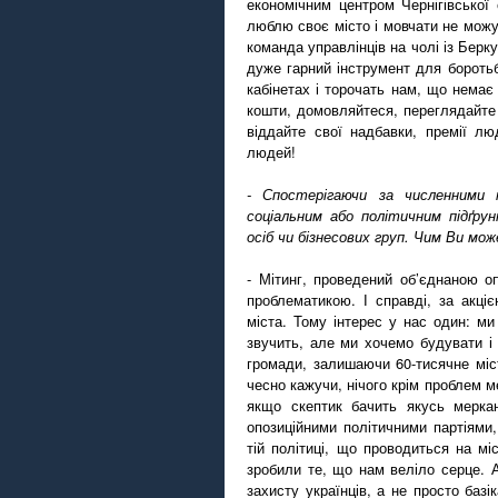
економічним центром Чернігівської
люблю своє місто і мовчати не можу
команда управлінців на чолі із Берк
дуже гарний інструмент для боротьби
кабінетах і торочать нам, що немає
кошти, домовляйтеся, переглядайте
віддайте свої надбавки, премії л
людей!
- Спостерігаючи за численними
соціальним або політичним підґр
осіб чи бізнесових груп. Чим Ви мож
- Мітинг, проведений об’єднаною о
проблематикою. І справді, за акці
міста. Тому інтерес у нас один: м
звучить, але ми хочемо будувати і
громади, залишаючи 60-тисячне міс
чесно кажучи, нічого крім проблем ме
якщо скептик бачить якусь мерка
опозиційними політичними партіями
тій політиці, що проводиться на мі
зробили те, що нам веліло серце. 
захисту українців, а не просто базі