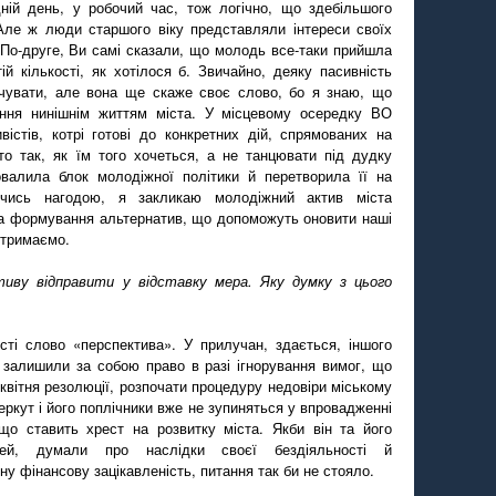
ній день, у робочий час, тож логічно, що здебільшого
 Але ж люди старшого віку представляли інтереси своїх
. По-друге, Ви самі сказали, що молодь все-таки прийшла
ій кількості, як хотілося б. Звичайно, деяку пасивність
ечувати, але вона ще скаже своє слово, бо я знаю, що
ення нинішнім життям міста. У місцевому осередку ВО
стів, котрі готові до конкретних дій, спрямованих на
то так, як їм того хочеться, а не танцювати під дудку
ровалила блок молодіжної політики й перетворила її на
ючись нагодою, я закликаю молодіжний актив міста
а формування альтернатив, що допоможуть оновити наші
дтримаємо.
тиву відправити у відставку мера. Яку думку з цього
ті слово «перспектива». У прилучан, здається, іншого
залишили за собою право в разі ігнорування вимог, що
 квітня резолюції, розпочати процедуру недовіри міському
Беркут і його поплічники вже не зупиняться у впровадженні
 що ставить хрест на розвитку міста. Якби він та його
й, думали про наслідки своєї бездіяльності й
ну фінансову зацікавленість, питання так би не стояло.