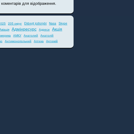
 коментарів для відображення.
2025
205 округ
Ekbxyjt jcdtotybt
Nasa
Skype
Адмінресурс
Акція
Авіація
Адреси
мерика
АМКУ
Анатолий
Анатолій
ко
Антимонопольний
Аптека
Артемій