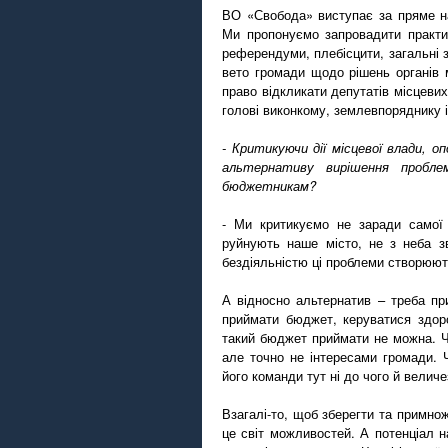
ВО «Свобода» виступає за пряме н
Ми пропонуємо запровадити практи
референдуми, плебісцити, загальні 
вето громади щодо рішень органів 
право відкликати депутатів місцевих
голові виконкому, землевпоряднику і
- Критикуючи дії місцевої влади, о
альтернативу вирішення пробл
бюджетникам?
- Ми критикуємо не заради самої 
руйнують наше місто, не з неба зв
бездіяльністю ці проблеми створюют
А відносно альтернатив – треба пр
приймати бюджет, керуватися здор
такий бюджет приймати не можна. Ч
але точно не інтересами громади. 
його команди тут ні до чого й велич
Взагалі-то, щоб зберегти та примнож
це світ можливостей. А потенціал н