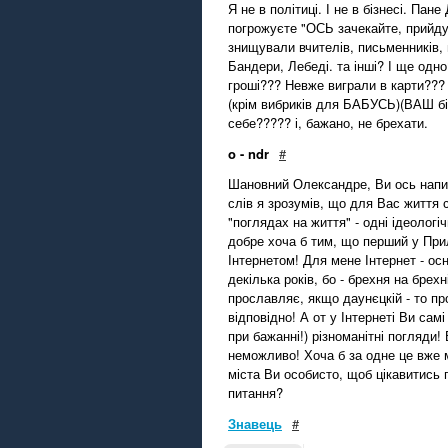
Я не в політиці. І не в бізнесі. Пан
погрожуєте "ОСЬ зачекайте, прийдут
знищували вчителів, письменників, 
Бандери, Лебеді. та інші? І ще одн
гроші??? Невже виграли в карти???
(крім вибриків для БАБУСЬ)(ВАШ бі
себе????? і, бажано, не брехати.
o - ndr
#
Шановний Олександре, Ви ось написа
слів я зрозумів, що для Вас життя 
"поглядах на життя" - одні ідеологі
добре хоча б тим, що перший у Пр
Інтернетом! Для мене Інтернет - о
декілька років, бо - брехня на брехн
прославляє, якщо даунєцкій - то про
відповідно! А от у Інтернеті Ви са
при бажанні!) різноманітні погляди
неможливо! Хоча б за одне це вже 
міста Ви особисто, щоб цікавитись 
питання?
Знавець
#