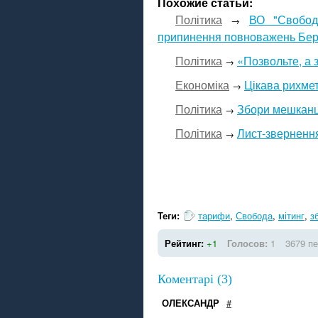
Похожие статьи:
Політика
ВО "Свобод
→
припинення повноважень Бер
Політика
«Позвольте, а з
→
Економіка
Цікава рихмет
→
Політика
Збори мешканці
→
Політика
Лист-зверненн
→
Теги:
тарифи
,
Свобода
,
мітинг
,
з
Рейтинг:
+1
Голосов:
1
3679 пе
Коментарі (3)
ОЛЕКСАНДР
#