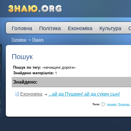
Головна
Політика
Економіка
Культура
Головна
→
Пошук
Пошук
Пошук по тегу:
«нечищені дороги»
Знайдено матеріалів:
1
Знайдено:
Економіка
...ай да Пушкин! ай да сукин сын!
→
Теги:
премія
,
Попенко