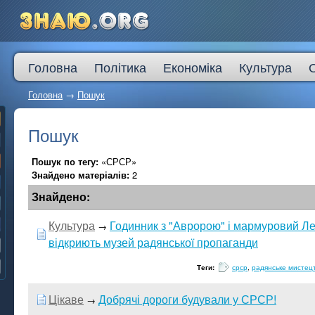
Головна
Політика
Економіка
Культура
Головна
→
Пошук
Пошук
Пошук по тегу:
«СРСР»
Знайдено матеріалів:
2
Знайдено:
Культура
Годинник з "Авророю" і мармуровий Лен
→
відкриють музей радянської пропаганди
Теги:
срср
,
радянське мистец
Цікаве
Добрячі дороги будували у СРСР!
→