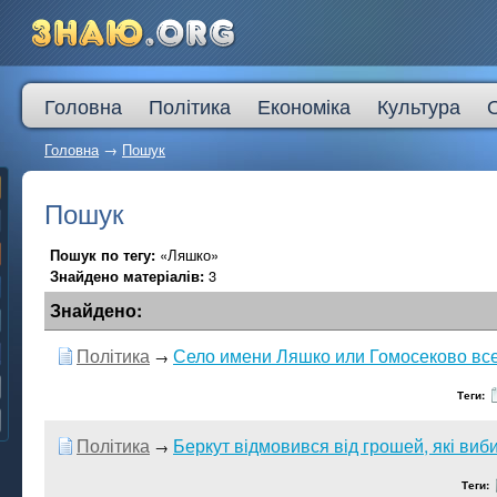
Головна
Політика
Економіка
Культура
Головна
→
Пошук
Пошук
Пошук по тегу:
«Ляшко»
Знайдено матеріалів:
3
Знайдено:
Політика
Село имени Ляшко или Гомосеково вс
→
Теги:
Політика
Беркут відмовився від грошей, які ви
→
Теги: