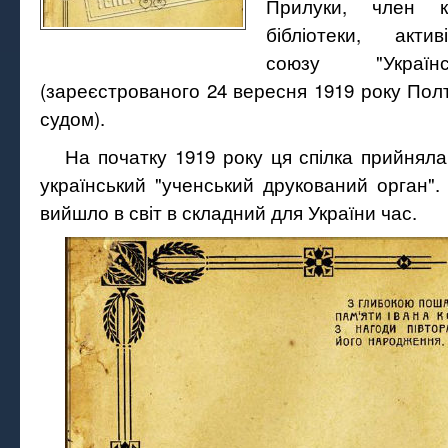
Прилуки, член ко
бібліотеки, акти
союзу "Україн
(зареєстрованого 24 вересня 1919 року По
судом).
На початку 1919 року ця спілка прийнял
український "ученський друкований орган"
вийшло в світ в складний для України час.