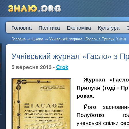
Головна
Політика
Економіка
Культура
Головна
→
Цікаве
→
Учнівський журнал «Гасло» з Прилук (1919)
Учнівський журнал «Гасло» з Пр
5 вересня 2013 -
Crok
Журнал «Гасл
Прилуки (тоді - Пр
роках.
Його засновн
Полуботко голо
ученської спілки се