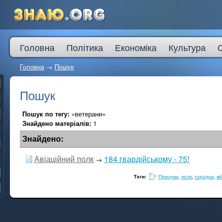
Головна
Політика
Економіка
Культура
Головна
→
Пошук
Пошук
Пошук по тегу:
«ветерани»
Знайдено матеріалів:
1
Знайдено:
Авіаційний полк
184 гвардійському - 75!
→
Теги:
Прилуки
,
полк
,
городок
,
ві