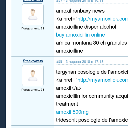
#57
- 3 червня 2018 в 16:13
amoxil ranbaxy news
<a href="
http://myamoxilok.co
amoxicilline disper alcohol
Повідомлень: 98
buy amoxicillin online
arnica montana 30 ch granules
amoxicilline
Steevowets
#58
- 3 червня 2018 в 17:13
tergynan posologie de l'amoxici
<a href="
http://myamoxilok.co
amoxil</a>
Повідомлень: 98
amoxicillin for community acq
treatment
amoxil 500mg
tridesonit posologie de l'amoxici