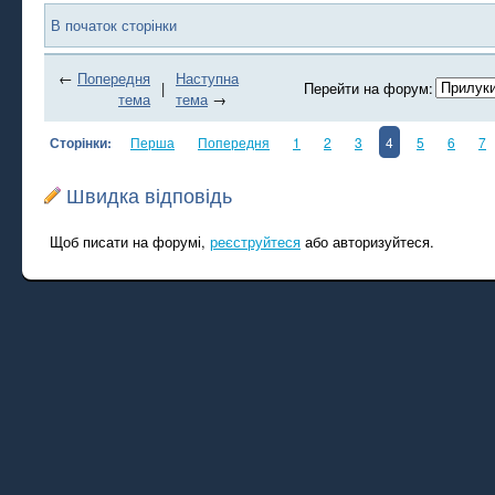
В початок сторінки
←
Попередня
Наступна
|
Перейти на форум:
тема
тема
→
Сторінки:
Перша
Попередня
1
2
3
4
5
6
7
Швидка відповідь
Щоб писати на форумі,
реєструйтеся
або авторизуйтеся.