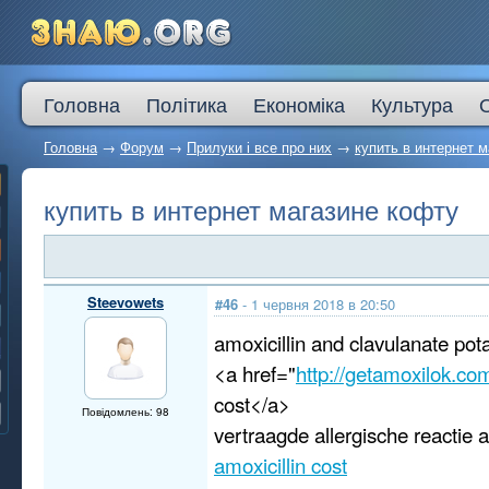
Головна
Політика
Економіка
Культура
Головна
→
Форум
→
Прилуки і все про них
→
купить в интернет 
купить в интернет магазине кофту
Steevowets
#46
- 1 червня 2018 в 20:50
amoxicillin and clavulanate pota
<a href="
http://getamoxilok.co
cost</a>
Повідомлень: 98
vertraagde allergische reactie a
amoxicillin cost