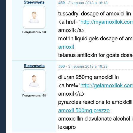
Steevowets
#59
- 3 червня 2018 в 18:18
tussadryl dosage of amoxicillin
<a href="
http://myamoxilok.co
amoxil</a>
Повідомлень: 98
motrin liquid gels dosage of amo
amoxil
tetanus antitoxin for goats dosa
Steevowets
#60
- 3 червня 2018 в 19:23
diluran 250mg amoxicillin
<a href="
http://getamoxilok.co
amoxil</a>
Повідомлень: 98
pyrazoles reactions to amoxicill
amoxil 500mg prezzo
amoxicillin clavulanate alcohol 
lexapro