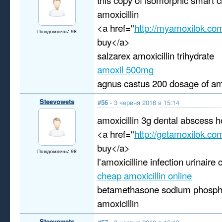
amoxicillin
<a href="
http://myamoxilok.co
Повідомлень: 98
buy</a>
salzarex amoxicillin trihydrate
amoxil 500mg
agnus castus 200 dosage of amo
Steevowets
#56
- 3 червня 2018 в 15:14
amoxicillin 3g dental abscess 
<a href="
http://getamoxilok.co
buy</a>
Повідомлень: 98
l'amoxicilline infection urinaire
cheap amoxicillin online
betamethasone sodium phospha
amoxicillin
Steevowets