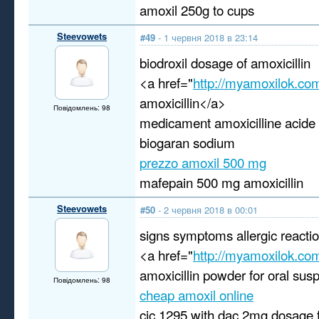
amoxil 250g to cups
Steevowets
#49
- 1 червня 2018 в 23:14
biodroxil dosage of amoxicillin
<a href="
http://myamoxilok.co
amoxicillin</a>
Повідомлень: 98
medicament amoxicilline acide 
biogaran sodium
prezzo amoxil 500 mg
mafepain 500 mg amoxicillin
Steevowets
#50
- 2 червня 2018 в 00:01
signs symptoms allergic reactio
<a href="
http://myamoxilok.co
amoxicillin powder for oral sus
Повідомлень: 98
cheap amoxil online
cjc 1295 with dac 2mg dosage f