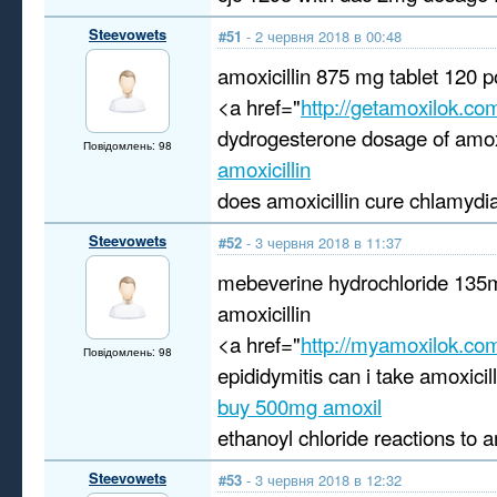
Steevowets
#51
- 2 червня 2018 в 00:48
amoxicillin 875 mg tablet 120 
<a href="
http://getamoxilok.co
dydrogesterone dosage of amoxi
Повідомлень: 98
amoxicillin
does amoxicillin cure chlamydi
Steevowets
#52
- 3 червня 2018 в 11:37
mebeverine hydrochloride 135
amoxicillin
<a href="
http://myamoxilok.co
Повідомлень: 98
epididymitis can i take amoxicill
buy 500mg amoxil
ethanoyl chloride reactions to a
Steevowets
#53
- 3 червня 2018 в 12:32