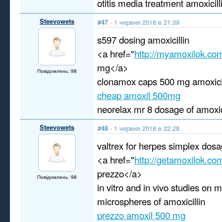
otitis media treatment amoxicil
Steevowets
#47
- 1 червня 2018 в 21:39
s597 dosing amoxicillin
<a href="
http://myamoxilok.co
mg</a>
Повідомлень: 98
clonamox caps 500 mg amoxicil
cheap amoxil 500mg
neorelax mr 8 dosage of amoxici
Steevowets
#48
- 1 червня 2018 в 22:28
valtrex for herpes simplex dosa
<a href="
http://getamoxilok.co
prezzo</a>
Повідомлень: 98
in vitro and in vivo studies on
microspheres of amoxicillin
prezzo amoxil 500 mg