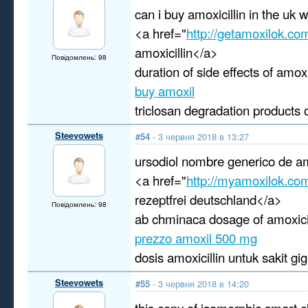
can i buy amoxicillin in the uk 
<a href="
http://getamoxilok.co
amoxicillin</a>
Повідомлень: 98
duration of side effects of amoxi
buy amoxil
triclosan degradation products o
Steevowets
#54
- 3 червня 2018 в 13:27
ursodiol nombre generico de a
<a href="
http://myamoxilok.co
rezeptfrei deutschland</a>
Повідомлень: 98
ab chminaca dosage of amoxicil
prezzo amoxil 500 mg
dosis amoxicillin untuk sakit gig
Steevowets
#55
- 3 червня 2018 в 14:20
this copy of isomorphic smart cl