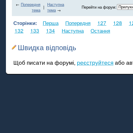
←
Попередня
Наступна
|
Перейти на форум:
тема
тема
→
Сторінки:
Перша
Попередня
127
128
1
132
133
134
Наступна
Остання
Швидка відповідь
Щоб писати на форумі,
реєструйтеся
або ав