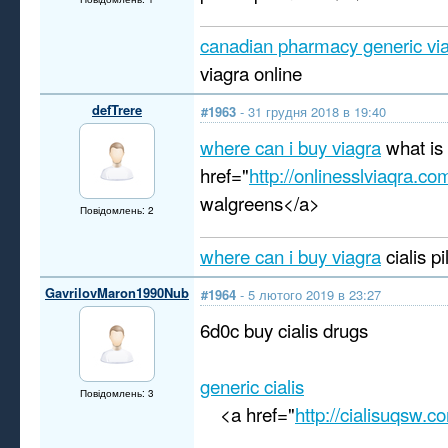
canadian pharmacy generic vi
viagra online
defTrere
#1963
- 31 грудня 2018 в 19:40
where can i buy viagra
what is 
href="
http://onlinesslviaqra.co
walgreens</a>
Повідомлень: 2
where can i buy viagra
cialis pi
GavrilovMaron1990Nub
#1964
- 5 лютого 2019 в 23:27
6d0c buy cialis drugs
generic cialis
Повідомлень: 3
<a href="
http://cialisuqsw.c