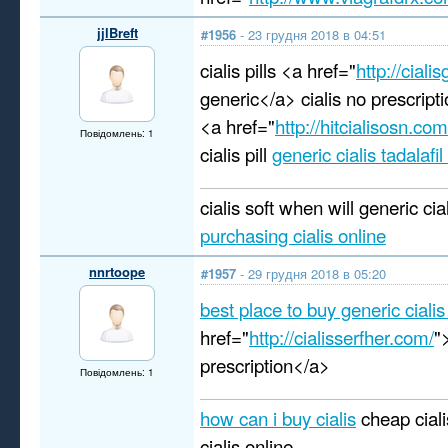
jjlBreft
#1956
- 23 грудня 2018 в 04:51
cialis pills <a href="
http://cial
generic</a> cialis no prescript
<a href="
http://hitcialisosn.com
Повідомлень: 1
cialis pill
generic cialis tadalafi
cialis soft when will generic cia
purchasing cialis online
nnrtoope
#1957
- 29 грудня 2018 в 05:20
best place to buy generic cialis
href="
http://cialisserfher.com/
"
prescription</a>
Повідомлень: 1
how can i buy cialis
cheap ciali
cialis online