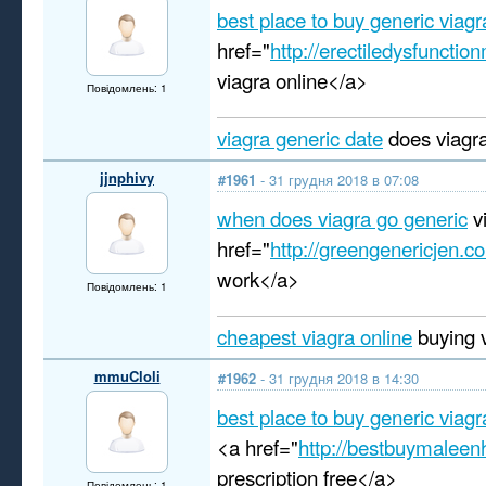
best place to buy generic viagr
href="
http://erectiledysfuncti
viagra online</a>
Повідомлень: 1
viagra generic date
does viagra
jjnphivy
#1961
- 31 грудня 2018 в 07:08
when does viagra go generic
v
href="
http://greengenericjen.c
work</a>
Повідомлень: 1
cheapest viagra online
buying 
mmuCloli
#1962
- 31 грудня 2018 в 14:30
best place to buy generic viagr
<a href="
http://bestbuymalee
prescription free</a>
Повідомлень: 1