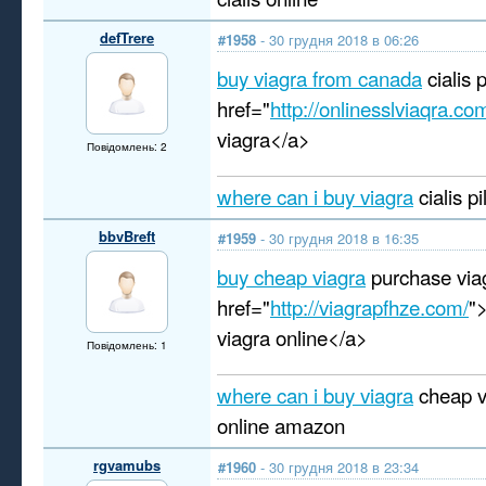
defTrere
#1958
- 30 грудня 2018 в 06:26
buy viagra from canada
cialis 
href="
http://onlinesslviaqra.co
viagra</a>
Повідомлень: 2
where can i buy viagra
cialis pi
bbvBreft
#1959
- 30 грудня 2018 в 16:35
buy cheap viagra
purchase via
href="
http://viagrapfhze.com/
"
viagra online</a>
Повідомлень: 1
where can i buy viagra
cheap vi
online amazon
rgvamubs
#1960
- 30 грудня 2018 в 23:34