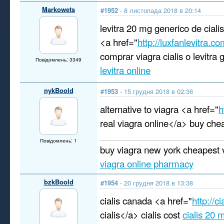
Markowets
#1952
- 8 листопада 2018 в 20:14
levitra 20 mg generico de cialis
<a href="
http://luxfanlevitra.c
comprar viagra cialis o levitra
Повідомлень: 3349
levitra online
nykBoold
#1953
- 15 грудня 2018 в 02:36
alternative to viagra <a href="
h
real viagra online</a> buy che
Повідомлень: 1
buy viagra new york cheapest v
viagra online pharmacy
bzkBoold
#1954
- 20 грудня 2018 в 13:38
cialis canada <a href="
http://c
cialis</a> cialis cost
cialis 20 