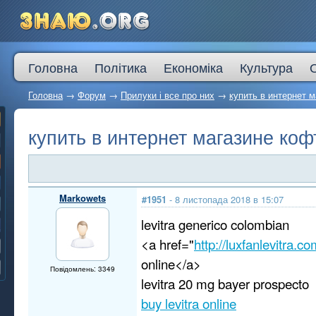
Головна
Політика
Економіка
Культура
Головна
→
Форум
→
Прилуки і все про них
→
купить в интернет 
купить в интернет магазине коф
Markowets
#1951
- 8 листопада 2018 в 15:07
levitra generico colombian
<a href="
http://luxfanlevitra.c
online</a>
Повідомлень: 3349
levitra 20 mg bayer prospecto
buy levitra online