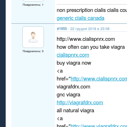
Повідомлень: 1
non prescription cialis cialis co
generic cialis canada
#1955
- 22 грудня 2018 в 23:08
http://www.cialispnrx.com
how often can you take viagra
Повідомлень: 0
cialispnrx.com
buy viagra now
<a
href="
http://www.cialispnrx.co
viagrafdrx.com
gnc viagra
http://viagrafdrx.com
all natural viagra
<a
href="
http://www.viagrafdrx.c