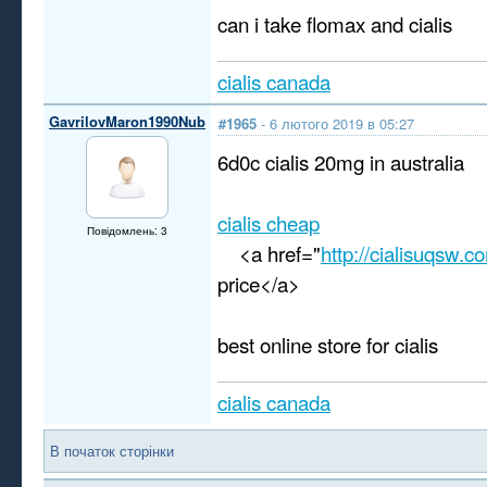
can i take flomax and cialis
cialis canada
GavrilovMaron1990Nub
#1965
- 6 лютого 2019 в 05:27
6d0c cialis 20mg in australia
cialis cheap
Повідомлень: 3
<a href="
http://cialisuqsw.c
price</a>
best online store for cialis
cialis canada
В початок сторінки